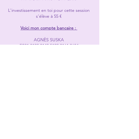
L'investissement en toi pour cette session
s'élève à 55 €
Voici mon compte bancaire :
AGNÈS SUSKA
ES31
0182 0143 5102 0161
0684
BIC : BBVAESMM
Si le compte bancaire avec lequel tu paies
est hors de la zone euro, il faut que tu fasses
ton paiement à travers Wise (
www.wise.com
)
ou une autre plateforme similaire qui
n’engendre pas de frais supplémentaires à la
réception du paiement. Si tu tiens à payer
par compte bancaire, je te demanderai
d’ajouter 21 euros à ton paiement. Merci
d’avance
Pour payer par PayPal et par carte de crédit :
https://www.paypal.com/ncp/payment/8G52