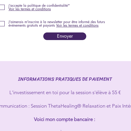
j'accepte la politique de confidentialité*
Voir les termes et conditions
J'aimerais m'inscrire à la newsletter pour être informé des futurs
événements gratuits et payants
Voir les termes et conditions
Envoyer
INFORMATIONS PRATIQUES DE PAIEMENT
L'investissement en toi pour la session s'élève à 55 €
mmunication : Session ThetaHealing® Relaxation et Paix Inté
Voici mon compte bancaire :