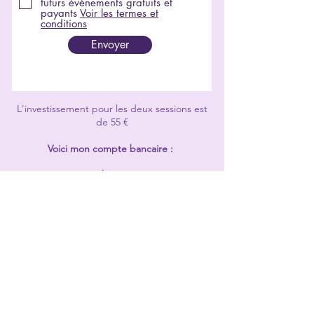
futurs événements gratuits et
payants
Voir les termes et
conditions
Envoyer
L'investissement pour les deux sessions est
de 55 €
Voici mon compte bancaire :
AGNÈS SUSKA
ES31
0182 0143 5102 0161
0684
BIC : BBVAESMM
Si le compte bancaire avec lequel tu paies
est hors de la zone euro, il faut que tu fasses
ton paiement à travers Wise (
www.wise.com
)
ou une autre plateforme similaire qui
n’engendre pas de frais supplémentaires à la
réception du paiement. Si tu tiens à payer
par compte bancaire, je te dema
nderai