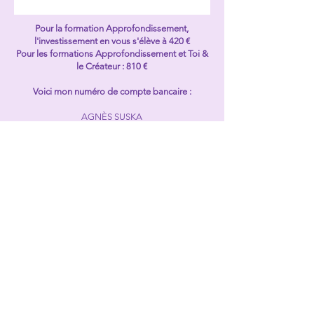
Pour la formation Approfondissement,
l'investissement en vous s'élève à 420 €
Pour les formations Approfondissement et Toi &
le Créateur : 810 €
Voici mon numéro de compte bancaire :
AGNÈS SUSKA
ES31
0182 0143 5102 0161
0684
BIC : BBVAESMM
Si le compte bancaire avec lequel vous payez est
hors de la zone euro, il faut que vous fassiez votre
paiement à travers Wise (
www.wise.com
) ou une
autre plateforme similaire qui n’engendre pas de
frais supplémentaires à la réception du paiement.
Si vous tenez à payer par compte bancaire, je
vous demanderai d’ajouter 21 euros à votre
paiement. Merci d’avance
Lien pour payer par PayPal ou par carte de crédit:
https://www.paypal.com/ncp/payment/88XNPUJL