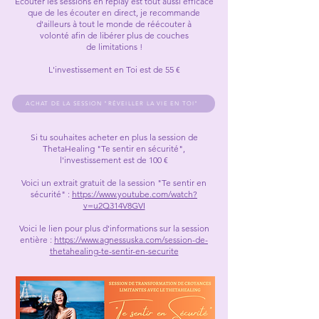
Écouter les sessions en replay est tout aussi efficace
que de les écouter en direct, je recommande
d'ailleurs
à tout le monde de réécouter à
volonté
afin de libérer plus de couches
de
limitations !
L'investissement en Toi est de
55 €
ACHAT DE LA SESSION "RÉVEILLER LA VIE EN TOI"
Si tu souhaites acheter en plus la session de
ThetaHealing "Te sentir en sécurité",
l'investissement est de 100 €
Voici un extrait gratuit de la session "Te sentir en
sécurité" :
https://www.youtube.com/watch?
v=u2Q314V8GVI
Voici le lien pour plus d'informations sur la session
entière :
https://www.agnessuska.com/session-de-
thetahealing-te-sentir-en-securite