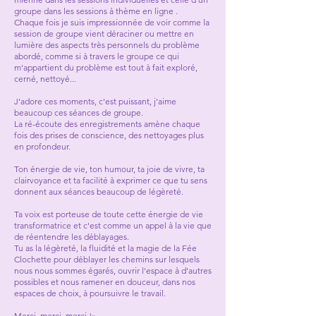
groupe dans les sessions à thème en ligne .
Chaque fois je suis impressionnée de voir comme la
session de groupe vient déraciner ou mettre en
lumière des aspects très personnels du problème
abordé, comme si à travers le groupe ce qui
m'appartient du problème est tout à fait exploré,
cerné, nettoyé...
J'adore ces moments, c'est puissant, j'aime
beaucoup ces séances de groupe.
La ré-écoute des enregistrements amène chaque
fois des prises de conscience, des nettoyages plus
en profondeur.
Ton énergie de vie, ton humour, ta joie de vivre, ta
clairvoyance et ta facilité à exprimer ce que tu sens
donnent aux séances beaucoup de légèreté.
Ta voix est porteuse de toute cette énergie de vie
transformatrice et c'est comme un appel à la vie que
de réentendre les déblayages.
Tu as la légèreté, la fluidité et la magie de la Fée
Clochette pour déblayer les chemins sur lesquels
nous nous sommes égarés, ouvrir l'espace à d'autres
possibles et nous ramener en douceur, dans nos
espaces de choix, à poursuivre le travail.
Merci, merci, merci !»