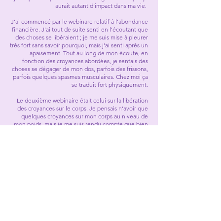
aurait autant d’impact dans ma vie.
J’ai commencé par le webinare relatif à l’abondance
financière. J’ai tout de suite senti en l’écoutant que
des choses se libéraient ; je me suis mise à pleurer
très fort sans savoir pourquoi, mais j’ai senti après un
apaisement. Tout au long de mon écoute, en
fonction des croyances abordées, je sentais des
choses se dégager de mon dos, parfois des frissons,
parfois quelques spasmes musculaires. Chez moi ça
se traduit fort physiquement.
Le deuxième webinaire était celui sur la libération
des croyances sur le corps. Je pensais n’avoir que
quelques croyances sur mon corps au niveau de
mon poids, mais je me suis rendu compte que bien
d’autres choses se libéraient. Beaucoup d’autres
croyances résonnaient en moi, même les croyances
collectives appartenant à notre peuple ou à d’autres
cultures qui ne sont pas spécialement à nous-
mêmes, mais qui nous impactent quand même.
J’écoute les enregistrements des webinaires
régulièrement et à chaque écoute d’autres choses
se libèrent.
Je remercie Agnès du fond du cœur d’avoir créé
ces webinaires qui me facilitent les choses dans le