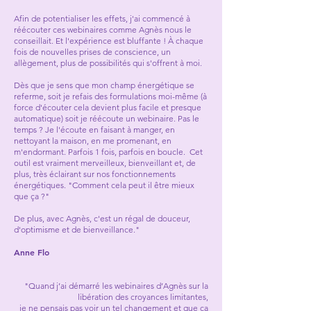
Afin de potentialiser les effets, j'ai commencé à
réécouter ces webinaires comme Agnès nous le
conseillait. Et l'expérience est bluffante ! À chaque
fois de nouvelles prises de conscience, un
allègement, plus de possibilités qui s'offrent à moi.
Dès que je sens que mon champ énergétique se
referme, soit je refais des formulations moi-même (à
force d'écouter cela devient plus facile et presque
automatique) soit je réécoute un webinaire. Pas le
temps ? Je l'écoute en faisant à manger, en
nettoyant la maison, en me promenant, en
m'endormant. Parfois 1 fois, parfois en boucle. Cet
outil est vraiment merveilleux, bienveillant et, de
plus, très éclairant sur nos fonctionnements
énergétiques. "Comment cela peut il être mieux
que ça ?"
De plus, avec Agnès, c'est un régal de douceur,
d'optimisme et de bienveillance."
Anne Flo
"Quand j’ai démarré les webinaires d’Agnès sur la
libération des croyances limitantes,
je ne pensais pas voir un tel changement et que ça